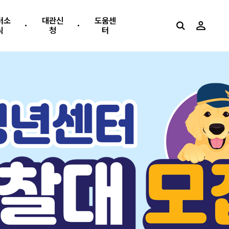
터소
대관신
도움센
식
청
터