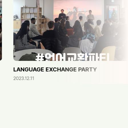
UAGE EXCHANGE PARTY
남구청
.11
2023.1