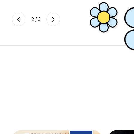
2
/
3