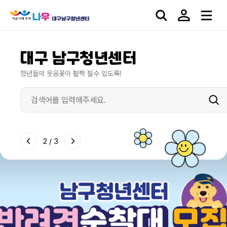
대구 남구청년센터
청년들의 웃음꽃이 활짝 필수 있도록!
2
/
3