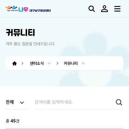
커뮤니티
자주 묻는 질문을 안내드립니다.
센터소식
커뮤니티
남구청년센터 소개
청년도전 지원사업
프로그램 소개
소모임 플랫폼
센터소식
대관신청
도움센터
청년도전 지원사업
소모임 플랫폼
오시는 길
사업소개
시설소개
프로그램
공지사항
청년정보
아카이브
커뮤니티
대관신청
인사말
조직도
QNA
FAQ
총
45
건