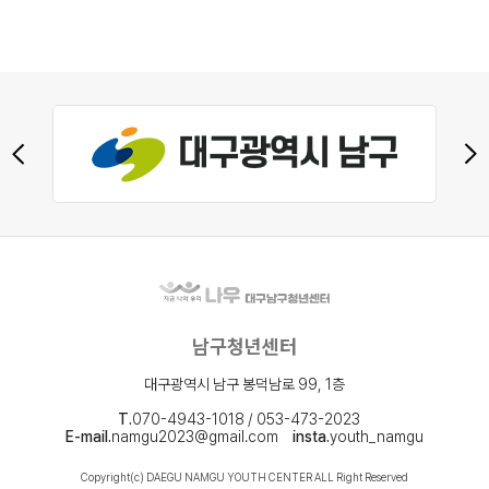
남구청년센터
대구광역시 남구 봉덕남로 99, 1층
T.
070-4943-1018 / 053-473-2023
E-mail.
namgu2023@gmail.com
insta.
youth_namgu
Copyright(c) DAEGU NAMGU YOUTH CENTER ALL Right Reserved