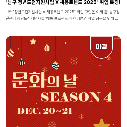
"남구 청년도전지원사업 X 채용트렌드 2025" 취업 특강!
🎯 "청년도전지원사업 × 채용트렌드 2025" 취업 고민은 이제 끝! 남구청
년센터 청년도전지원사업 '해봄 프로젝트'가 여러분의 취업 성공을 위해 특
별한 강의를 준비했습니다. 💼✨ 🗓️ 일시: 2월 7일(금) 오후 2시 📍 장소:
남구청년센터 💬 대상: 미취업 및 구직준비 청년(청년도전지원사업 신청자
우선 선발) 💡 <채용트렌드 2025>의 저자 윤영돈 소장님과 함께하는 취업
전략 특강! 2025 채용 트렌드 완전 정복 AI 활용 자소서 작성과 면접 꿀팁
마감
까지! 🎁 <해봄 프로젝트 참여 혜택> · AI 자격증 취득 과정 · 맞춤형 취업
프로그램 · 최대 350만 원 지원 🚀 지금 바로 도전하세요! QR코드를 스캔
하거나 남구청년센터 홈페이지/인스타그램으로 신청 가능합니다. 선착순 마
감, 놓치지 마세요!