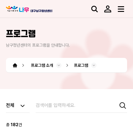
프로그램
남구청년센터의 프로그램을 안내합니다.
프로그램 소개
프로그램
남구청년센터 소개
청년도전 지원사업
프로그램 소개
소모임 플랫폼
센터소식
대관신청
도움센터
청년도전 지원사업
소모임 플랫폼
오시는 길
사업소개
시설소개
프로그램
공지사항
청년정보
아카이브
커뮤니티
대관신청
인사말
조직도
QNA
FAQ
총
182
건