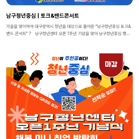
남구청년중심 | 토크&밴드콘서트
가을을 맞이하여 대구광역시 청년을 대상으로 돌아온 "남구청년중심 토크&
밴드 콘서트" ? 남구청년센터 오픈 1주년 기념을 맞아 남구청년중심 행사
를 준비했습니다! 남구 청년 뿐만 아니라, 대구광역시 및 경북을 포함한 전국
청년 누구나 참여 가능하다는 사실 ? *참가비용 무료 사전 등록을 통해 ?
추첨에 참여 해보세요 ! ?11월 8일 금요일? 19:00 ~ 19:30 ㅣ기념식 :
해봄송 공연, 내빈 축사, 기념행사 19:30 ~ 21:00 ㅣ초청 가수 공연 및 청
마감
년 고민 토크 * 초청 가수 : GR2N!(그린), ratel, 심상명 ?"자연"스럽고 꾸
밈없이, 유기농 감성을 노래하는 무해한 매력의 락밴드! "GR2N!(그린)" ?마
르지 않는 오아시스 "ratel" ? 삶을 노래하는 싱어송라이터 "심상명"
? 모집기간 | 2024년 11월 7일(목) 까지 *선착순 모집으로, 신청현황에 따
라 조기마감이 될 수 있습니다. ? 모집대상 | 청년 누구나 ? 진행장소 |
대구공연예술연습공간 대명홀 (대구 남구 명덕로 42) ?문의 ▪️ 남구청년
센터 인스타그램 @youth_namgu ▪️ Tel. 053-473-2023 남구청년
센터 "나우, 지금 나와 우리의 이야기" 시작합니다.