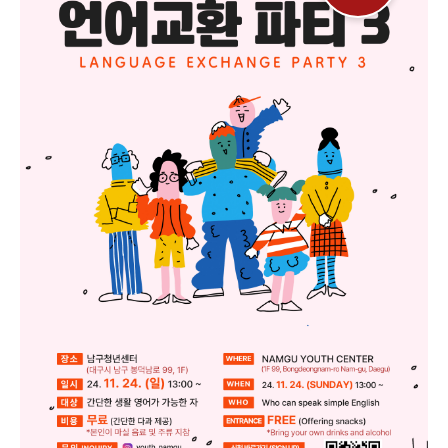
지하고 싶으신 분 ▪️친목을 쌓고 싶으신 분 특별한 룰이 없는 친목 도모 파티
로 모두 환영합니다. 남구청년센터 언어교환 파티 ?️ 장소 : 남구청년센터 ?
대구시 남구 봉덕남로 99, 1F ?일시 : 24. 12. 01. (일) 13:00 ~ ?대상 : 간
단한 생활 영어가 가능한 자 ?비용 : 무료 (간단한 다과 제공) ?본인이 마실
음료 및 주류 지참 ? 문의처 ▪ 인스타그램: youth_namgu ▪ 전화번호 :
053-473-2023 ▪ 이메일 : namgu2023@gmail.com There is no
entrance fee, so you can participate without any burden. Let's
communicate in English and Korean with international friends
while eating refreshments and having fun! ▪️ Anyone who wants
to study English or Korean ▪️ Anyone who wants to build a
friendship wirh community members ️ Everyone is welcome to a
socializing party without special rules. NAMGU YOUTH
CENTER LANGUAGE EXCHANGE PARTY ?️ WHERE : NAMGU
YOUTH CENTER ?1 F 99, Bongdeongnam-ro Nam-gu, Daegu ?
WHEN : 24. 12. 01. (SUNDAY) 13:00 ~ ?WHO : Beginner English
and Korean learners welcome ?ENTRANCE : FREE (Offering
snacks) ?Bring your own drinks and alcohol ? INQUIRY ▪ Insta:
youth_namgu ▪ Phone number : 053-473-2023 ▪ E-mail :
namgu2023@gmail.com * 신청은 인스타그램 상단 링크 참고 바랍니