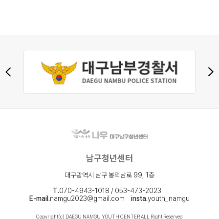
인이 마실 음료 및 주류 지참 ? 문의처 ▪ 인스타그램: youth_namgu
▪ 전화번호 : 053-473-2023 ▪ 이메일 :
namgu2023@gmail.com There is no entrance fee, so you can
participate without any burden. Let's communicate in English
and Korean with international friends while eating refreshments
and having fun! ▪️ Anyone who wants to study English or
Korean ▪️ Anyone who wants to build a friendship wirh
community members ️ Everyone is welcome to a socializing
party without special rules. NAMGU YOUTH CENTER
LANGUAGE EXCHANGE PARTY ?️ WHERE : NAMGU YOUTH
CENTER ?1 F 99, Bongdeongnam-ro Nam-gu, Daegu ?
WHEN : 24. 10. 20. (SUNDAY) 13:00 ~ ?WHO : Beginner English
and Korean learners welcome ?ENTRANCE : FREE (Offering
snacks) ?Bring your own drinks and alcohol ? INQUIRY
남구청년센터
▪ Insta: youth_namgu ▪ Phone number : 053-473-2023
▪ E-mail : namgu2023@gmail.com #언어교환 #언어 #교환 #파
대구광역시 남구 봉덕남로 99, 1층
티 #외국인 #친구 #언어교환 #문화교
T.
070-4943-1018 / 053-473-2023
류 #LANGUAGEEXCHANGE #PARTY
E-mail.
namgu2023@gmail.com
insta.
youth_namgu
Copyright(c) DAEGU NAMGU YOUTH CENTER ALL Right Reserved