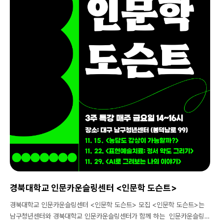
participate without any burden. Let's communicate in English
and Korean with international friends while eating refreshments
and having fun! ▪️ Anyone who wants to study English or
Korean ▪️ Anyone who wants to build a friendship wirh
community members ️ Everyone is welcome to a socializing
party without special rules. NAMGU YOUTH CENTER
LANGUAGE EXCHANGE PARTY ?️ WHERE : NAMGU YOUTH
CENTER ?1 F 99, Bongdeongnam-ro Nam-gu, Daegu ?
WHEN : 24. 11. 24. (SUNDAY) 13:00 ~ ?WHO : Beginner English
and Korean learners welcome ?ENTRANCE : FREE (Offering
snacks) ?Bring your own drinks and alcohol ? INQUIRY
▪ Insta: youth_namgu ▪ Phone number : 053-473-2023
▪ E-mail : namgu2023@gmail.com #언어교환 #언어 #교환 #파
티 #외국인 #친구 #언어교환 #문화교
류 #LANGUAGEEXCHANGE #PARTY
경북대학교 인문카운슬링센터 <인문학 도슨트>
경북대학교 인문카운슬링센터 <인문학 도슨트> 모집 <인문학 도슨트>는
남구청년센터와 경북대학교 인문카운슬링센터가 함께 하는 인문카운슬링