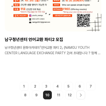
남구청년센터 언어교환 파티2 모집
남구청년센터 문화아카데미「언어교환 파티 2」 (NAMGU YOUTH
CENTER LANGUAGE EXCHANGE PARTY 2)에 초대합니다 ? 함께 노
는 것 부터 넓게는 낯선 한국 생활을 돕는 것 까지 외국 학생들의 '멘토·친
구'가 될 수 있는 파티 입니다. 반복적이고 단순한 언어공부는 이제 NO! 입
장료가 없어 부담 없이 참가하실 수 있습니다. 다과를 먹으며 외국인들과 함
께 영어랑 한국어로 소통해보고 친목도 쌓고 즐거운 시간 보내요! ▪️영어나
한국어 공부가 하고 싶으신 분 ▪️워킹홀리데이/어학 연수 후 영어의 감을 유
지하고 싶으신 분 ▪️친목을 쌓고 싶으신 분 특별한 룰이 없는 친목 도모 파티
1
2
3
4
5
6
7
로 모두 환영합니다. 남구청년센터 언어교환 파티 ?️ 장소 : 남구청년센터
8
9
10
11
12
?대구시 남구 봉덕남로 99, 1F ?일시 : 24. 10. 20. (일) 13:00 ~ ?대
상 : 간단한 생활 영어가 가능한 자 ?비용 : 무료 (간단한 다과 제공) ?본