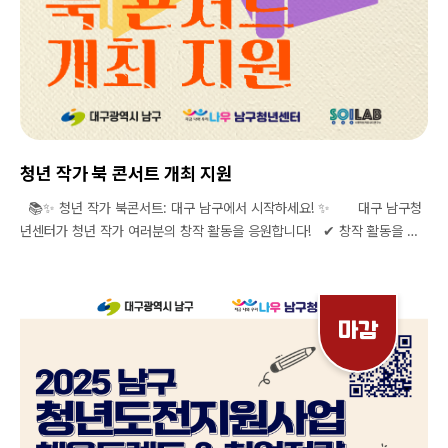
청년 작가 북 콘서트 개최 지원
📚✨ 청년 작가 북콘서트: 대구 남구에서 시작하세요! ✨ 대구 남구청
년센터가 청년 작가 여러분의 창작 활동을 응원합니다! ✔ 창작 활동을 이
어갈 수 있는 기회를 제공 ✔ 북 콘서트를 통해 작가와 독자가 만나는 소통의
장을 마련 작가의 꿈을 펼치고, 남구와 함께 성장하세요! 📓모집기
간 | 2025.11. 까지 상시 모집 📓 진행장소 | 대구남구청년센터 (대구 남구
봉덕남로 99, 1F) 📓 신청대상 | 청년 작가(만 18세~ 39세) 📓 지원내
마감
용 | 온라인 포스터 | 현수막 및 배너 | 초대장 형
태의 리플렛 📓 북콘서트는 대면 인터뷰를 통해 선발됩니다. 인터뷰 일정
은 신청서 제출 후 개별 연락을 통해 조율 할 예정입니다. 📓문의 ▪️ 남구
청년센터 인스타그램 @youth_namgu ▪️ Tel. 053-473-2023 청
년작가의 꿈, 남구에서 이뤄집니다! 지금 함께하세요.