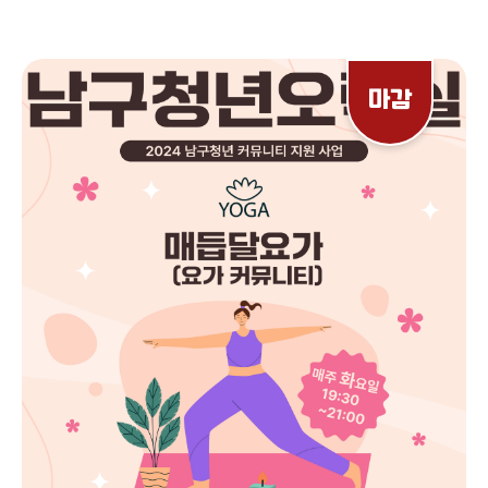
치유 프로그램 입니다. ☑️ 모집대상 및 인원 ▪️ 18세 ~ 39세 대구 청년
및 남구거주·남구 소재 청년, 청년부부, 청년부모 등 주제에 관심이 있으신분
들 * 남구 거주 및 남구소재 대학교 학생, 직장인 우선 선발 * 선정되신 분
들은 별도의 문자가 전송됩니다. * 세 가지 인문카운슬링 프로그램이 3주간
마감
진행됩니다. 모든 프로그램 참석 가능자 우선 선발합니다. ☑️ 진행장소 ▪️
대구 남구청년센터 (대구광역시 남구 봉덕남로 99 1층) ☑️ 프로그램 소개
▪️ 진행일정 : 11월 15월, 22일, 29일 매주 금요일 14시~16시 ▪️ 주차별
프로그램 <11월 15일(금) : 농담도 감상이 가능할까?> 꼭 웃겨야만 농담인
가요? 농담의 특징을 이해하고 분석하며 함께 농담을 감상해봅니다.
<11월 22일(금) : 표현예술치료 - 정서 약도 그리기> 나의 정서는 어디에서
와서 어디를 향해 가는 걸까요? 표현예술치료에 기반하여 정서를 따라가며
글을 쓰고 그림을 그려봅니다. <11월 29일(금) : AI로 그려보는 나의 이
야기> AI로 위로 받을 수 있을까요? 인공지능 프로그램을 활용하여 나의 이
야기를 나누고 그려봅니다. ☑️ 문의사항 ▪️ E-mail.
sp0408@naver.com ▪️ Tel. 010-2259-5617 ☑️ 신청링크
https://forms.gle/jDpYMsT53sQaHtvHA