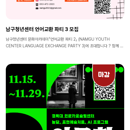
다. * Please refer to the link at the top of Instagram for
application.
남구청년센터 언어교환 파티 3 모집
남구청년센터 문화아카데미「언어교환 파티 2」 (NAMGU YOUTH
CENTER LANGUAGE EXCHANGE PARTY 3)에 초대합니다 ? 함께 노
는 것 부터 넓게는 낯선 한국 생활을 돕는 것 까지 외국 학생들의 '멘토·친
구'가 될 수 있는 파티 입니다. 반복적이고 단순한 언어공부는 이제 NO! 입
장료가 없어 부담 없이 참가하실 수 있습니다. 다과를 먹으며 외국인들과 함
께 영어랑 한국어로 소통해보고 친목도 쌓고 즐거운 시간 보내요! ▪️영어나
마감
한국어 공부가 하고 싶으신 분 ▪️워킹홀리데이/어학 연수 후 영어의 감을 유
지하고 싶으신 분 ▪️친목을 쌓고 싶으신 분 특별한 룰이 없는 친목 도모 파티
로 모두 환영합니다. 남구청년센터 언어교환 파티 ?️ 장소 : 남구청년센터
?대구시 남구 봉덕남로 99, 1F ?일시 : 24. 11. 24. (일) 13:00 ~ ?대
상 : 간단한 생활 영어가 가능한 자 ?비용 : 무료 (간단한 다과 제공) ?본
인이 마실 음료 및 주류 지참 ? 문의처 ▪ 인스타그램: youth_namgu
▪ 전화번호 : 053-473-2023 ▪ 이메일 :
namgu2023@gmail.com There is no entrance fee, so you can