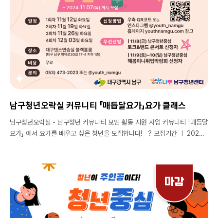
남구청년오락실 커뮤니티 「매듭달요가」요가 클래스
남구청년오락실 - 남구청년 커뮤니티 모임 활동 지원 사업 커뮤니티 「매듭달
요가」 에서 요가를 배우고 싶은 청년을 모집합니다! ? 모집기간 ㅣ 2024.
11. 7. (목) 까지 ? 모집대상 ㅣ 대구광역시 청년 ※ 우선 선발 : 11/8(금) 남구
청년중심 토크&밴드 콘서트 신청자 or 11/9(토)~10(일) 남구청년중심 해
봄미니취업박람회 신청자 ? 모집인원 ㅣ 선착순 10명 ※ 당첨자 선정 후 개
별 연락 예정 ? 일정 | 1회차 11월 12일 화요일 | 2회차 11월 19일 화요일 |
마감
3회차 11월 26일 화요일 | 4회차 12월 03일 화요일 ? 진행시간 ㅣ 오후
7시 30분 ~ 9시 ? 장소 ㅣ 대구댄스연습실 블랙홀룸 (대구 남구 명덕로30
길 17-4 지하 1층 ) ? 참가비 ㅣ 무료 ? 신청방법 |