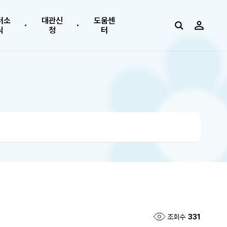
터소
대관신
도움센
식
청
터
조회수
331