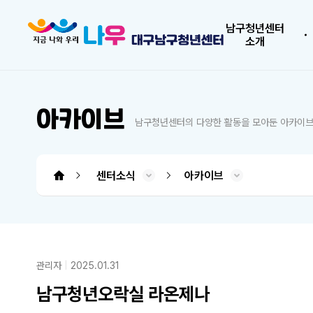
남구청년센터
소개
아카이브
남구청년센터의 다양한 활동을 모아둔 아카이브
센터소식
아카이브
남구청년센터 소개
청년도전 지원사업
프로그램 소개
소모임 플랫폼
센터소식
대관신청
도움센터
청년도전 지원사업
소모임 플랫폼
오시는 길
사업소개
시설소개
프로그램
공지사항
청년정보
아카이브
커뮤니티
대관신청
인사말
조직도
QNA
FAQ
관리자
2025.01.31
남구청년오락실 라온제나