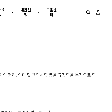
터소
대관신
도움센
식
청
터
의 권리, 의미 및 책임사항 등을 규정함을 목적으로 합