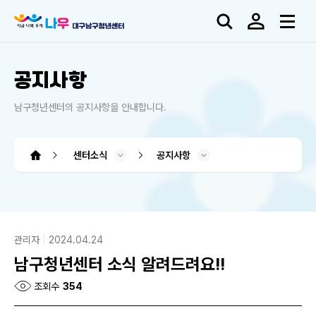
공지사항
남구청년센터의 공지사항을 안내합니다.
센터소식
공지사항
남구청년센터 소개
청년도전 지원사업
프로그램 소개
소모임 플랫폼
센터소식
대관신청
도움센터
청년도전 지원사업
소모임 플랫폼
오시는 길
사업소개
시설소개
프로그램
공지사항
청년정보
아카이브
커뮤니티
대관신청
인사말
조직도
QNA
FAQ
관리자
2024.04.24
남구청년센터 소식 알려드려요!!
조회수
354