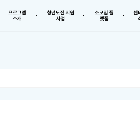
프로그램
청년도전 지원
소모임 플
센
소개
사업
랫폼