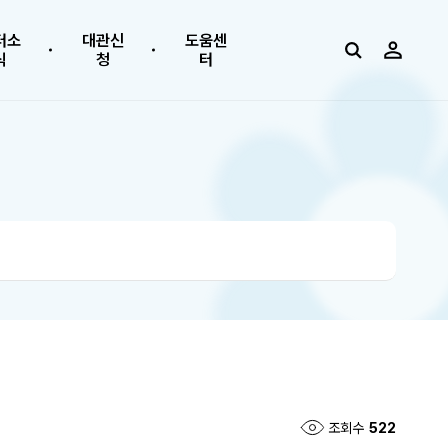
터소
대관신
도움센
식
청
터
조회수
522