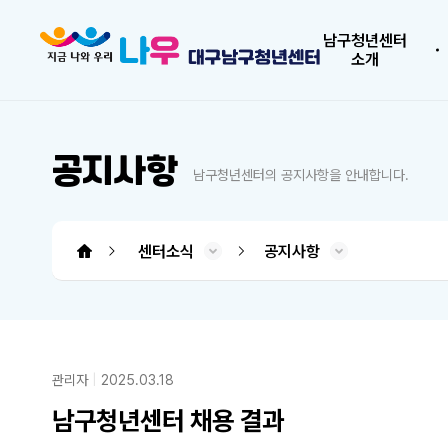
남구청년센터
소개
공지사항
남구청년센터의 공지사항을 안내합니다.
센터소식
공지사항
남구청년센터 소개
청년도전 지원사업
프로그램 소개
소모임 플랫폼
센터소식
대관신청
도움센터
청년도전 지원사업
소모임 플랫폼
오시는 길
사업소개
시설소개
프로그램
공지사항
청년정보
아카이브
커뮤니티
대관신청
인사말
조직도
QNA
FAQ
관리자
2025.03.18
남구청년센터 채용 결과