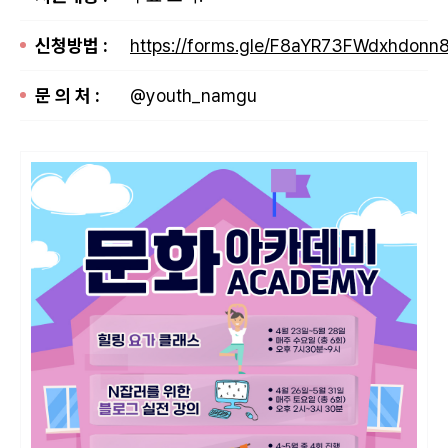
신청방법 :
https://forms.gle/F8aYR73FWdxhdonn
문 의 처 :
@youth_namgu