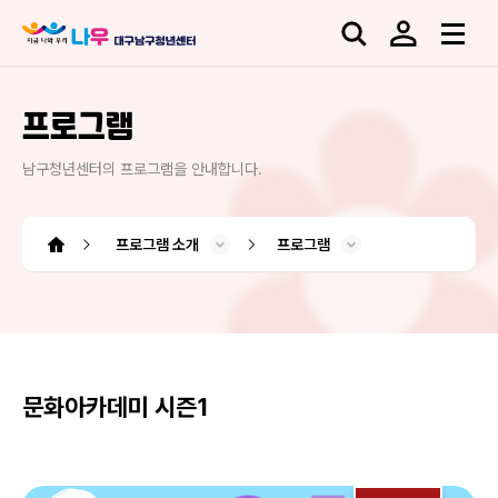
프로그램
남구청년센터의 프로그램을 안내합니다.
프로그램 소개
프로그램
남구청년센터 소개
청년도전 지원사업
프로그램 소개
소모임 플랫폼
센터소식
대관신청
도움센터
청년도전 지원사업
소모임 플랫폼
오시는 길
사업소개
시설소개
프로그램
공지사항
청년정보
아카이브
커뮤니티
대관신청
인사말
조직도
QNA
FAQ
문화아카데미 시즌1