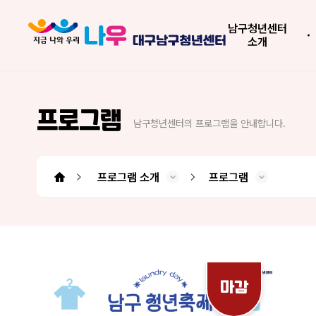
남구청년센터
소개
프로그램
남구청년센터의 프로그램을 안내합니다.
프로그램 소개
프로그램
남구청년센터 소개
청년도전 지원사업
프로그램 소개
소모임 플랫폼
센터소식
대관신청
도움센터
청년도전 지원사업
소모임 플랫폼
오시는 길
사업소개
시설소개
프로그램
공지사항
청년정보
아카이브
커뮤니티
대관신청
인사말
조직도
QNA
FAQ
마감