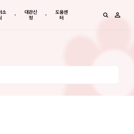
터소
대관신
도움센
식
청
터