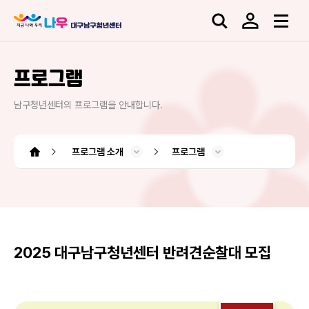
프로그램
남구청년센터의 프로그램을 안내합니다.
프로그램 소개
프로그램
남구청년센터 소개
청년도전 지원사업
프로그램 소개
소모임 플랫폼
센터소식
대관신청
도움센터
청년도전 지원사업
소모임 플랫폼
오시는 길
사업소개
시설소개
프로그램
공지사항
청년정보
아카이브
커뮤니티
대관신청
인사말
조직도
QNA
FAQ
2025 대구남구청년센터 반려견순찰대 모집