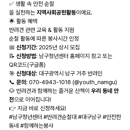
✅ 생활 속 안전 순찰
을 실천하는
지역사회공헌활동
이에요.
🌟 활동 혜택
반려견 관련 교육 & 활동 지원
순찰 활동에 따른 봉사시간 인정
📅
신청기간
: 2025년 상시 모집
📝
신청방법
: 남구청년센터 홈페이지 참고 또는
QR코드(구글폼)
🎯
신청대상
: 대구광역시 남구 거주 반려인
📞
문의
: 070-4943-1018 (@youth_namgu)
🐶 반려견과 함께하는 즐거운 산책이
우리 동네 안
전
으로 이어집니다!
👉 지금 바로 신청하세요!
#남구청년센터 #반려견순찰대 #대구남구 #안전한
동네 #함께하는봉사