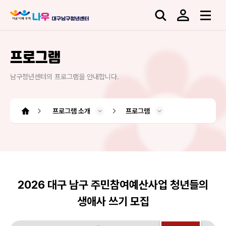
프로그램
남구청년센터의 프로그램을 안내합니다.
프로그램 소개
프로그램
남구청년센터 소개
청년도전 지원사업
프로그램 소개
소모임 플랫폼
센터소식
대관신청
도움센터
청년도전 지원사업
소모임 플랫폼
오시는 길
사업소개
시설소개
프로그램
공지사항
청년정보
아카이브
커뮤니티
대관신청
인사말
조직도
QNA
FAQ
2026 대구 남구 주민참여예산사업 청년들의
생애사 쓰기 모집