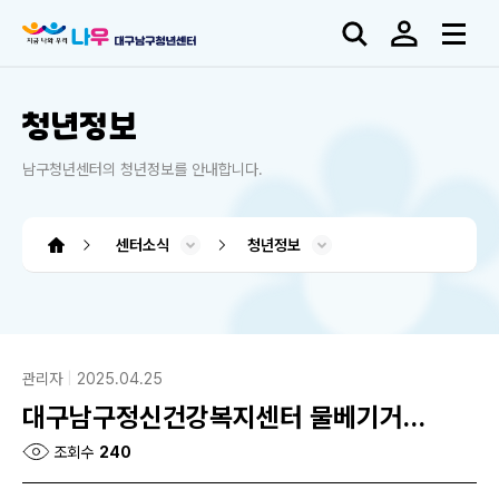
청년정보
남구청년센터의 청년정보를 안내합니다.
센터소식
청년정보
남구청년센터 소개
청년도전 지원사업
프로그램 소개
소모임 플랫폼
센터소식
대관신청
도움센터
청년도전 지원사업
소모임 플랫폼
오시는 길
사업소개
시설소개
프로그램
공지사항
청년정보
아카이브
커뮤니티
대관신청
인사말
조직도
QNA
FAQ
관리자
2025.04.25
대구남구정신건강복지센터 물베기거리 버스킹 캠페인
조회수
240